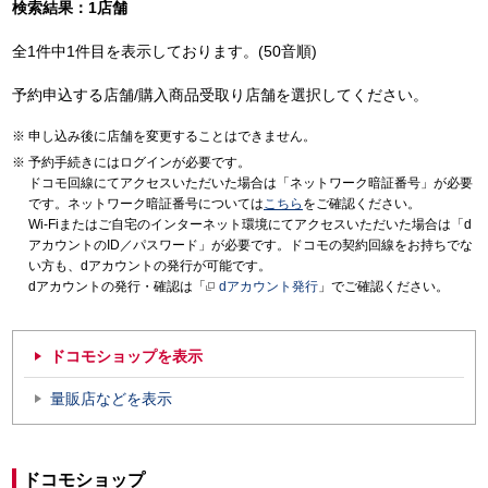
検索結果：1店舗
全1件中1件目を表示しております。(50音順)
予約申込する店舗/購入商品受取り店舗を選択してください。
申し込み後に店舗を変更することはできません。
予約手続きにはログインが必要です。
ドコモ回線にてアクセスいただいた場合は「ネットワーク暗証番号」が必要
です。ネットワーク暗証番号については
こちら
をご確認ください。
Wi-Fiまたはご自宅のインターネット環境にてアクセスいただいた場合は「d
アカウントのID／パスワード」が必要です。ドコモの契約回線をお持ちでな
い方も、dアカウントの発行が可能です。
dアカウントの発行・確認は「
dアカウント発行
」でご確認ください。
ドコモショップを表示
量販店などを表示
ドコモショップ