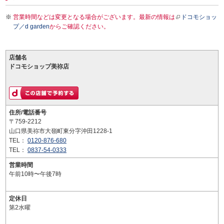
営業時間などは変更となる場合がございます。最新の情報は
ドコモショッ
プ／d garden
からご確認ください。
店舗名
ドコモショップ美祢店
住所/電話番号
〒759-2212
山口県美祢市大嶺町東分字沖田1228-1
TEL：
0120-876-680
TEL：
0837-54-0333
営業時間
午前10時〜午後7時
定休日
第2水曜