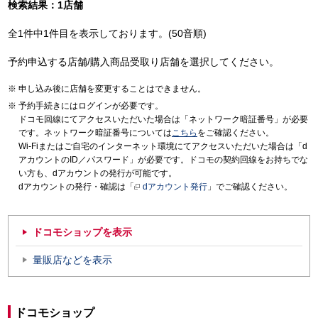
検索結果：1店舗
全1件中1件目を表示しております。(50音順)
予約申込する店舗/購入商品受取り店舗を選択してください。
申し込み後に店舗を変更することはできません。
予約手続きにはログインが必要です。
ドコモ回線にてアクセスいただいた場合は「ネットワーク暗証番号」が必要
です。ネットワーク暗証番号については
こちら
をご確認ください。
Wi-Fiまたはご自宅のインターネット環境にてアクセスいただいた場合は「d
アカウントのID／パスワード」が必要です。ドコモの契約回線をお持ちでな
い方も、dアカウントの発行が可能です。
dアカウントの発行・確認は「
dアカウント発行
」でご確認ください。
ドコモショップを表示
量販店などを表示
ドコモショップ