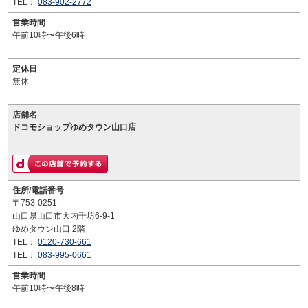
TEL：
083-902-2772
営業時間
午前10時〜午後6時
定休日
無休
店舗名
ドコモショップゆめタウン山口店
住所/電話番号
〒753-0251
山口県山口市大内千坊6-9-1
ゆめタウン山口 2階
TEL：
0120-730-661
TEL：
083-995-0661
営業時間
午前10時〜午後8時