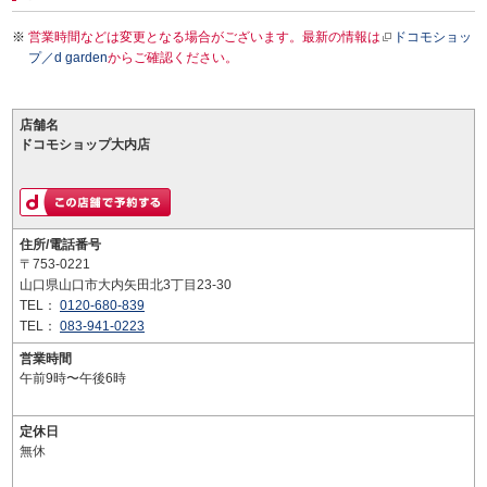
営業時間などは変更となる場合がございます。最新の情報は
ドコモショッ
プ／d garden
からご確認ください。
店舗名
ドコモショップ大内店
住所/電話番号
〒753-0221
山口県山口市大内矢田北3丁目23-30
TEL：
0120-680-839
TEL：
083-941-0223
営業時間
午前9時〜午後6時
定休日
無休