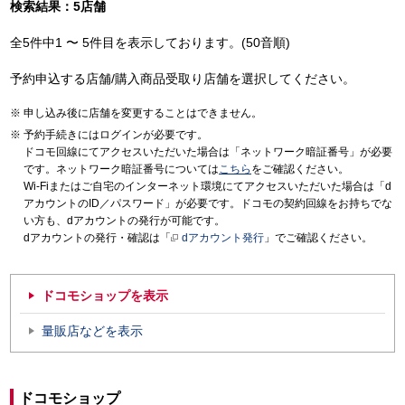
検索結果：5店舗
全5件中1 〜 5件目を表示しております。(50音順)
予約申込する店舗/購入商品受取り店舗を選択してください。
申し込み後に店舗を変更することはできません。
予約手続きにはログインが必要です。
ドコモ回線にてアクセスいただいた場合は「ネットワーク暗証番号」が必要
です。ネットワーク暗証番号については
こちら
をご確認ください。
Wi-Fiまたはご自宅のインターネット環境にてアクセスいただいた場合は「d
アカウントのID／パスワード」が必要です。ドコモの契約回線をお持ちでな
い方も、dアカウントの発行が可能です。
dアカウントの発行・確認は「
dアカウント発行
」でご確認ください。
ドコモショップを表示
量販店などを表示
ドコモショップ