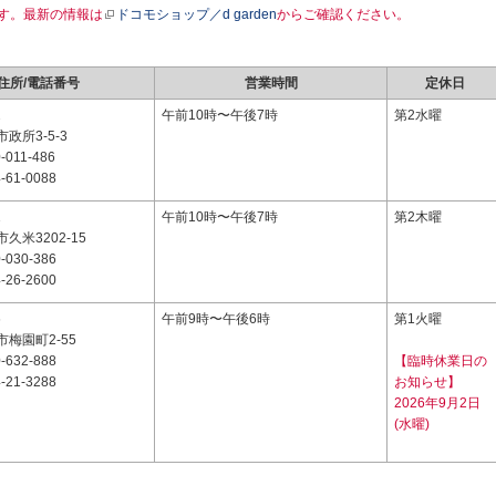
す。最新の情報は
ドコモショップ／d garden
からご確認ください。
住所/電話番号
営業時間
定休日
2
午前10時〜午後7時
第2水曜
政所3-5-3
-011-486
-61-0088
1
午前10時〜午後7時
第2木曜
久米3202-15
-030-386
-26-2600
6
午前9時〜午後6時
第1火曜
梅園町2-55
-632-888
【臨時休業日の
-21-3288
お知らせ】
2026年9月2日
(水曜)