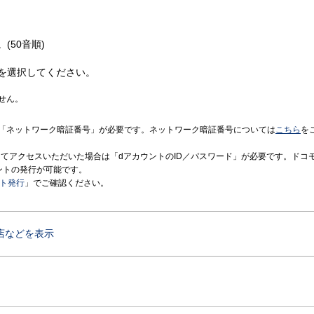
(50音順)
を選択してください。
せん。
「ネットワーク暗証番号」が必要です。ネットワーク暗証番号については
こちら
を
境にてアクセスいただいた場合は「dアカウントのID／パスワード」が必要です。ドコ
ントの発行が可能です。
ント発行
」でご確認ください。
店などを表示