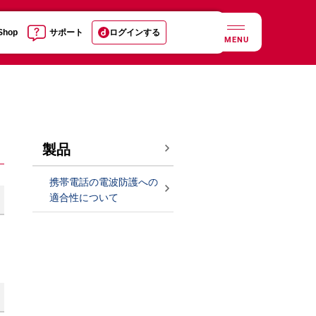
 Shop
サポート
ログインする
MENU
製品
携帯電話の電波防護への
適合性について