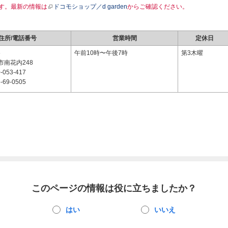
す。最新の情報は
ドコモショップ／d garden
からご確認ください。
住所/電話番号
営業時間
定休日
6
午前10時〜午後7時
第3木曜
市南花内248
-053-417
-69-0505
このページの情報は役に立ちましたか？
はい
いいえ