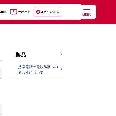
 Shop
サポート
ログインする
MENU
製品
携帯電話の電波防護への
適合性について