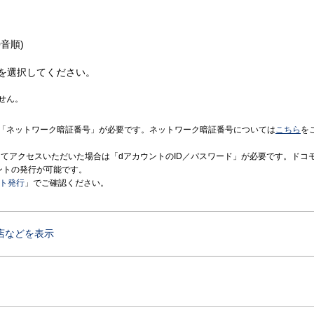
音順)
を選択してください。
せん。
「ネットワーク暗証番号」が必要です。ネットワーク暗証番号については
こちら
を
境にてアクセスいただいた場合は「dアカウントのID／パスワード」が必要です。ドコ
ントの発行が可能です。
ント発行
」でご確認ください。
店などを表示