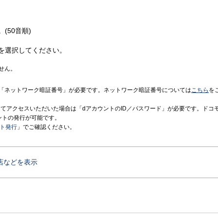
(50音順)
を選択してください。
せん。
「ネットワーク暗証番号」が必要です。ネットワーク暗証番号については
こちら
を
境にてアクセスいただいた場合は「dアカウントのID／パスワード」が必要です。ドコ
ントの発行が可能です。
ント発行
」でご確認ください。
店などを表示