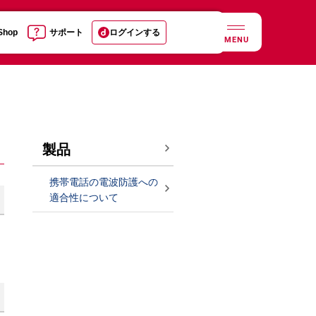
 Shop
サポート
ログインする
MENU
製品
携帯電話の電波防護への
適合性について