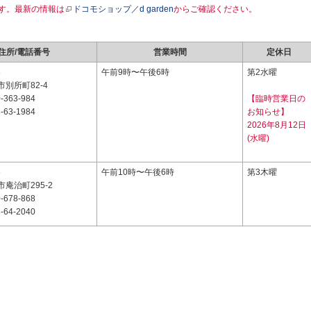
す。最新の情報は
ドコモショップ／d garden
からご確認ください。
住所/電話番号
営業時間
定休日
8
午前9時〜午後6時
第2水曜
別所町82-4
-363-984
【臨時営業日の
-63-1984
お知らせ】
2026年8月12日
(水曜)
6
午前10時〜午後6時
第3木曜
庵治町295-2
-678-868
-64-2040