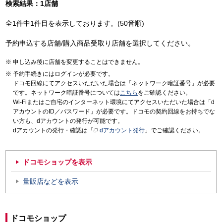
検索結果：1店舗
全1件中1件目を表示しております。(50音順)
予約申込する店舗/購入商品受取り店舗を選択してください。
申し込み後に店舗を変更することはできません。
予約手続きにはログインが必要です。
ドコモ回線にてアクセスいただいた場合は「ネットワーク暗証番号」が必要
です。ネットワーク暗証番号については
こちら
をご確認ください。
Wi-Fiまたはご自宅のインターネット環境にてアクセスいただいた場合は「d
アカウントのID／パスワード」が必要です。ドコモの契約回線をお持ちでな
い方も、dアカウントの発行が可能です。
dアカウントの発行・確認は「
dアカウント発行
」でご確認ください。
ドコモショップを表示
量販店などを表示
ドコモショップ