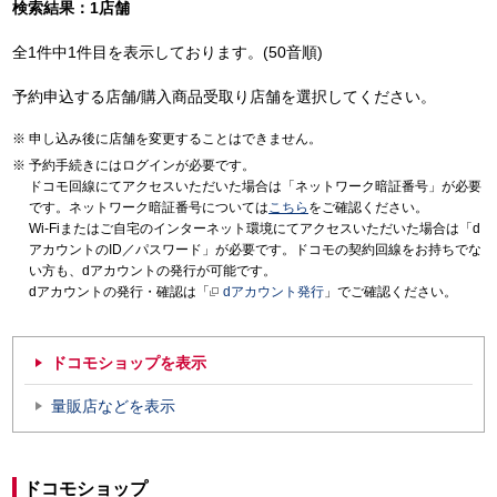
検索結果：1店舗
全1件中1件目を表示しております。(50音順)
予約申込する店舗/購入商品受取り店舗を選択してください。
申し込み後に店舗を変更することはできません。
予約手続きにはログインが必要です。
ドコモ回線にてアクセスいただいた場合は「ネットワーク暗証番号」が必要
です。ネットワーク暗証番号については
こちら
をご確認ください。
Wi-Fiまたはご自宅のインターネット環境にてアクセスいただいた場合は「d
アカウントのID／パスワード」が必要です。ドコモの契約回線をお持ちでな
い方も、dアカウントの発行が可能です。
dアカウントの発行・確認は「
dアカウント発行
」でご確認ください。
ドコモショップを表示
量販店などを表示
ドコモショップ