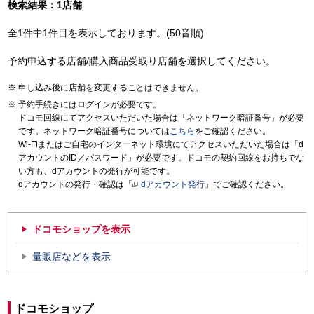
検索結果：1店舗
全1件中1件目を表示しております。(50音順)
予約申込する店舗/購入商品受取り店舗を選択してください。
申し込み後に店舗を変更することはできません。
予約手続きにはログインが必要です。
ドコモ回線にてアクセスいただいた場合は「ネットワーク暗証番号」が必要
です。ネットワーク暗証番号については
こちら
をご確認ください。
Wi-Fiまたはご自宅のインターネット環境にてアクセスいただいた場合は「d
アカウントのID／パスワード」が必要です。ドコモの契約回線をお持ちでな
い方も、dアカウントの発行が可能です。
dアカウントの発行・確認は「
dアカウント発行
」でご確認ください。
ドコモショップを表示
量販店などを表示
ドコモショップ