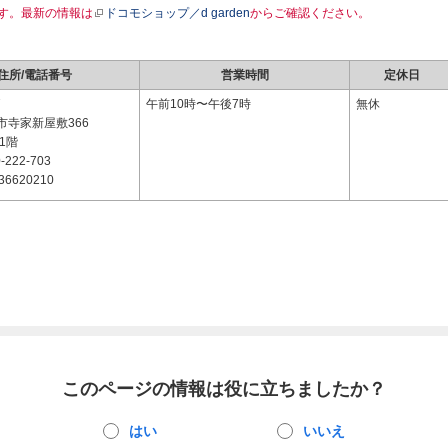
す。最新の情報は
ドコモショップ／d garden
からご確認ください。
住所/電話番号
営業時間
定休日
7
午前10時〜午後7時
無休
市寺家新屋敷366
1階
-222-703
36620210
このページの情報は役に立ちましたか？
はい
いいえ