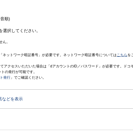
音順)
を選択してください。
せん。
「ネットワーク暗証番号」が必要です。ネットワーク暗証番号については
こちら
を
境にてアクセスいただいた場合は「dアカウントのID／パスワード」が必要です。ドコ
ントの発行が可能です。
ント発行
」でご確認ください。
店などを表示