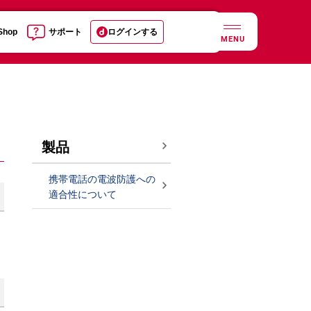
 Shop
サポート
ログインする
MENU
製品
携帯電話の電波防護への
適合性について