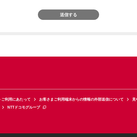
送信する
トご利用にあたって
お客さまご利用端末からの情報の外部送信について
見
NTTドコモグループ