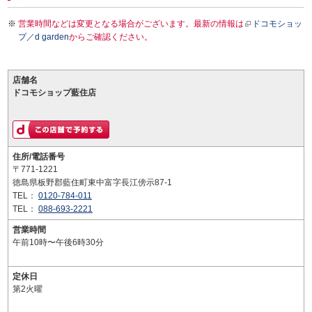
営業時間などは変更となる場合がございます。最新の情報は
ドコモショッ
プ／d garden
からご確認ください。
店舗名
ドコモショップ藍住店
住所/電話番号
〒771-1221
徳島県板野郡藍住町東中富字長江傍示87-1
TEL：
0120-784-011
TEL：
088-693-2221
営業時間
午前10時〜午後6時30分
定休日
第2火曜