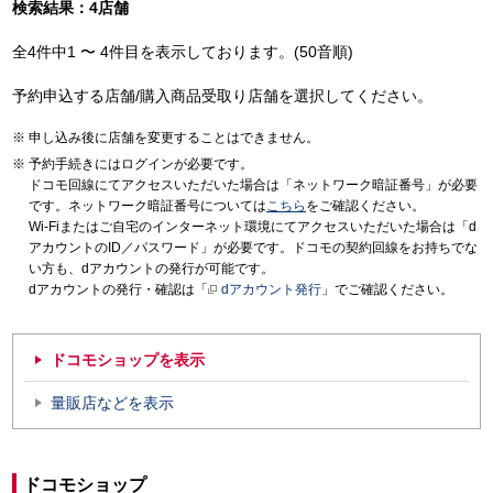
検索結果：4店舗
全4件中1 〜 4件目を表示しております。(50音順)
予約申込する店舗/購入商品受取り店舗を選択してください。
申し込み後に店舗を変更することはできません。
予約手続きにはログインが必要です。
ドコモ回線にてアクセスいただいた場合は「ネットワーク暗証番号」が必要
です。ネットワーク暗証番号については
こちら
をご確認ください。
Wi-Fiまたはご自宅のインターネット環境にてアクセスいただいた場合は「d
アカウントのID／パスワード」が必要です。ドコモの契約回線をお持ちでな
い方も、dアカウントの発行が可能です。
dアカウントの発行・確認は「
dアカウント発行
」でご確認ください。
ドコモショップを表示
量販店などを表示
ドコモショップ