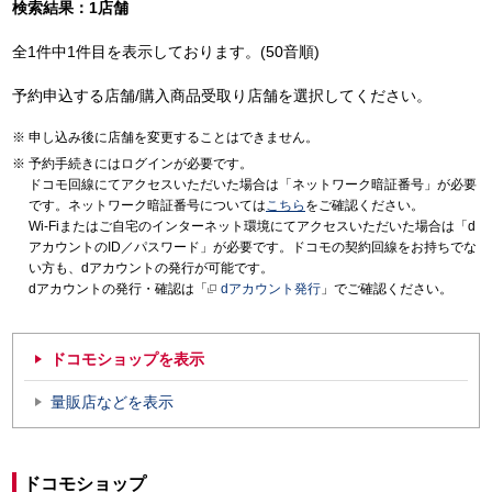
検索結果：1店舗
全1件中1件目を表示しております。(50音順)
予約申込する店舗/購入商品受取り店舗を選択してください。
申し込み後に店舗を変更することはできません。
予約手続きにはログインが必要です。
ドコモ回線にてアクセスいただいた場合は「ネットワーク暗証番号」が必要
です。ネットワーク暗証番号については
こちら
をご確認ください。
Wi-Fiまたはご自宅のインターネット環境にてアクセスいただいた場合は「d
アカウントのID／パスワード」が必要です。ドコモの契約回線をお持ちでな
い方も、dアカウントの発行が可能です。
dアカウントの発行・確認は「
dアカウント発行
」でご確認ください。
ドコモショップを表示
量販店などを表示
ドコモショップ