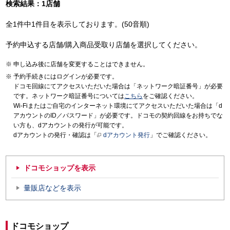
検索結果：1店舗
全1件中1件目を表示しております。(50音順)
予約申込する店舗/購入商品受取り店舗を選択してください。
申し込み後に店舗を変更することはできません。
予約手続きにはログインが必要です。
ドコモ回線にてアクセスいただいた場合は「ネットワーク暗証番号」が必要
です。ネットワーク暗証番号については
こちら
をご確認ください。
Wi-Fiまたはご自宅のインターネット環境にてアクセスいただいた場合は「d
アカウントのID／パスワード」が必要です。ドコモの契約回線をお持ちでな
い方も、dアカウントの発行が可能です。
dアカウントの発行・確認は「
dアカウント発行
」でご確認ください。
ドコモショップを表示
量販店などを表示
ドコモショップ