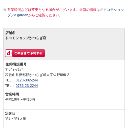
営業時間などは変更となる場合がございます。最新の情報は
ドコモショッ
プ／d garden
からご確認ください。
店舗名
ドコモショップかつらぎ店
住所/電話番号
〒649-7174
和歌山県伊都郡かつらぎ町大字佐野898-2
TEL：
0120-302-244
TEL：
0736-23-2244
営業時間
午前10時〜午後6時
定休日
第2・第3火曜