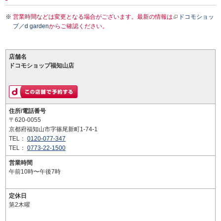
営業時間などは変更となる場合がございます。最新の情報は
ドコモショッ
プ／d garden
からご確認ください。
店舗名
ドコモショップ福知山店
住所/電話番号
〒620-0055
京都府福知山市字篠尾新町1-74-1
TEL：
0120-077-347
TEL：
0773-22-1500
営業時間
午前10時〜午後7時
定休日
第2木曜