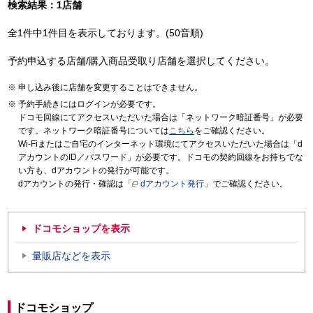
検索結果：1店舗
全1件中1件目を表示しております。(50音順)
予約申込する店舗/購入商品受取り店舗を選択してください。
申し込み後に店舗を変更することはできません。
予約手続きにはログインが必要です。
ドコモ回線にてアクセスいただいた場合は「ネットワーク暗証番号」が必要
です。ネットワーク暗証番号については
こちら
をご確認ください。
Wi-Fiまたはご自宅のインターネット環境にてアクセスいただいた場合は「d
アカウントのID／パスワード」が必要です。ドコモの契約回線をお持ちでな
い方も、dアカウントの発行が可能です。
dアカウントの発行・確認は「
dアカウント発行
」でご確認ください。
ドコモショップを表示
量販店などを表示
ドコモショップ