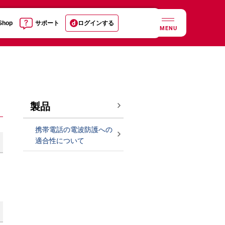
 Shop
サポート
ログインする
MENU
製品
携帯電話の電波防護への
適合性について