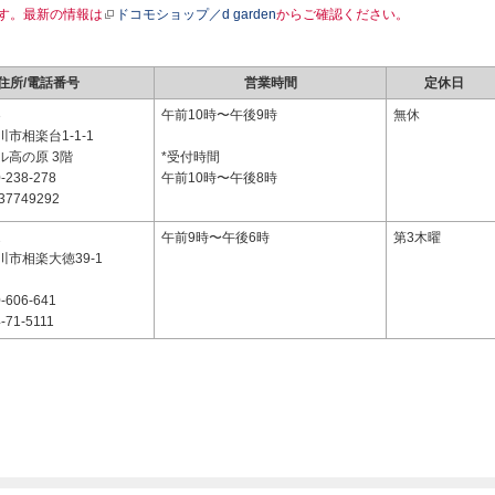
す。最新の情報は
ドコモショップ／d garden
からご確認ください。
住所/電話番号
営業時間
定休日
3
午前10時〜午後9時
無休
市相楽台1-1-1
ル高の原 3階
*受付時間
-238-278
午前10時〜午後8時
37749292
2
午前9時〜午後6時
第3木曜
市相楽大徳39-1
-606-641
-71-5111