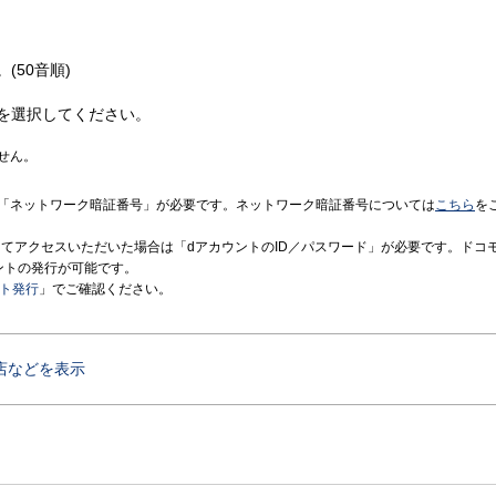
(50音順)
を選択してください。
せん。
「ネットワーク暗証番号」が必要です。ネットワーク暗証番号については
こちら
を
境にてアクセスいただいた場合は「dアカウントのID／パスワード」が必要です。ドコ
ントの発行が可能です。
ント発行
」でご確認ください。
店などを表示