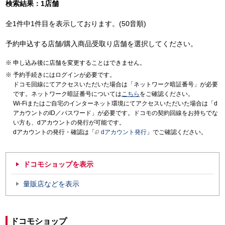
検索結果：1店舗
全1件中1件目を表示しております。(50音順)
予約申込する店舗/購入商品受取り店舗を選択してください。
申し込み後に店舗を変更することはできません。
予約手続きにはログインが必要です。
ドコモ回線にてアクセスいただいた場合は「ネットワーク暗証番号」が必要
です。ネットワーク暗証番号については
こちら
をご確認ください。
Wi-Fiまたはご自宅のインターネット環境にてアクセスいただいた場合は「d
アカウントのID／パスワード」が必要です。ドコモの契約回線をお持ちでな
い方も、dアカウントの発行が可能です。
dアカウントの発行・確認は「
dアカウント発行
」でご確認ください。
ドコモショップを表示
量販店などを表示
ドコモショップ