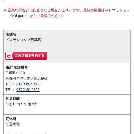
営業時間などは変更となる場合がございます。最新の情報は
ドコモショッ
プ／d garden
からご確認ください。
店舗名
ドコモショップ宮津店
住所/電話番号
〒626-0025
京都府宮津市木ノ部809-3
TEL：
0120-603-570
TEL：
0772-20-2360
営業時間
午前10時〜午後7時
定休日
毎週水曜