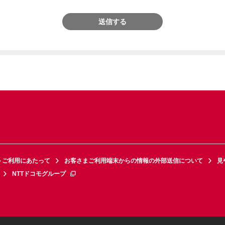
送信する
トご利用にあたって
お客さまご利用端末からの情報の外部送信について
見
NTTドコモグループ