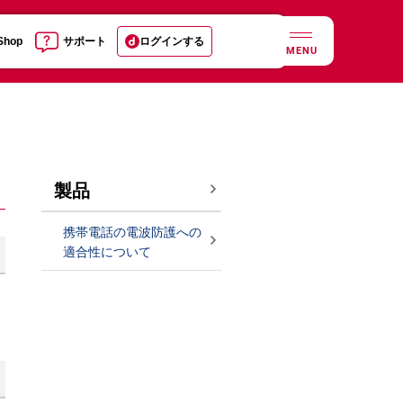
 Shop
サポート
ログインする
MENU
製品
携帯電話の電波防護への
適合性について