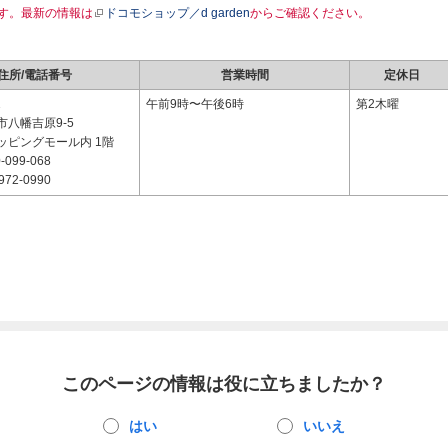
す。最新の情報は
ドコモショップ／d garden
からご確認ください。
住所/電話番号
営業時間
定休日
1
午前9時〜午後6時
第2木曜
八幡吉原9-5
ッピングモール内 1階
-099-068
972-0990
このページの情報は役に立ちましたか？
はい
いいえ