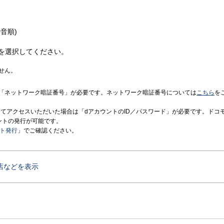
音順)
を選択してください。
せん。
「ネットワーク暗証番号」が必要です。ネットワーク暗証番号については
こちら
を
境にてアクセスいただいた場合は「dアカウントのID／パスワード」が必要です。ドコ
ントの発行が可能です。
ント発行
」でご確認ください。
店などを表示