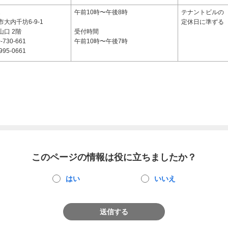
1
午前10時〜午後8時
テナントビルの
大内千坊6-9-1
定休日に準ずる
口 2階
受付時間
-730-661
午前10時〜午後7時
995-0661
このページの情報は役に立ちましたか？
はい
いいえ
送信する