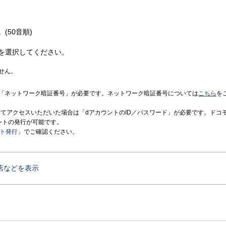
(50音順)
を選択してください。
せん。
「ネットワーク暗証番号」が必要です。ネットワーク暗証番号については
こちら
を
境にてアクセスいただいた場合は「dアカウントのID／パスワード」が必要です。ドコ
ントの発行が可能です。
ント発行
」でご確認ください。
店などを表示