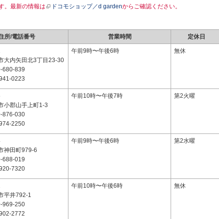
す。最新の情報は
ドコモショップ／d garden
からご確認ください。
住所/電話番号
営業時間
定休日
1
午前9時〜午後6時
無休
大内矢田北3丁目23-30
-680-839
941-0223
5
午前10時〜午後7時
第2火曜
市小郡山手上町1-3
-876-030
974-2250
4
午前9時〜午後6時
第2水曜
神田町979-6
-688-019
920-7320
1
午前10時〜午後6時
無休
平井792-1
-969-250
902-2772