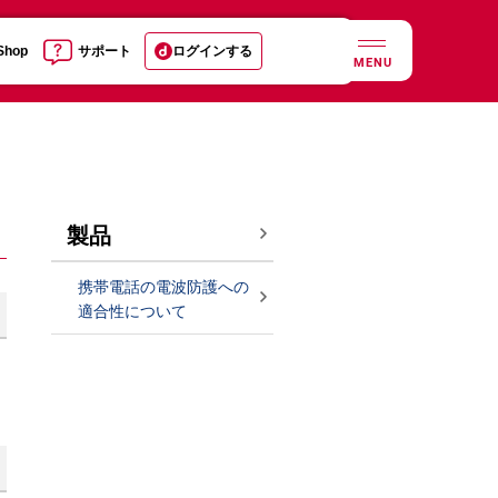
 Shop
サポート
ログインする
MENU
製品
携帯電話の電波防護への
適合性について