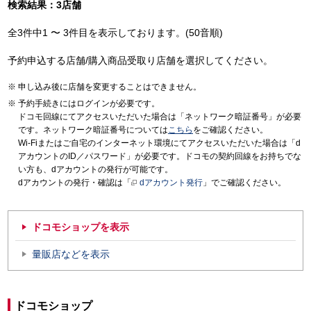
検索結果：3店舗
全3件中1 〜 3件目を表示しております。(50音順)
予約申込する店舗/購入商品受取り店舗を選択してください。
申し込み後に店舗を変更することはできません。
予約手続きにはログインが必要です。
ドコモ回線にてアクセスいただいた場合は「ネットワーク暗証番号」が必要
です。ネットワーク暗証番号については
こちら
をご確認ください。
Wi-Fiまたはご自宅のインターネット環境にてアクセスいただいた場合は「d
アカウントのID／パスワード」が必要です。ドコモの契約回線をお持ちでな
い方も、dアカウントの発行が可能です。
dアカウントの発行・確認は「
dアカウント発行
」でご確認ください。
ドコモショップを表示
量販店などを表示
ドコモショップ