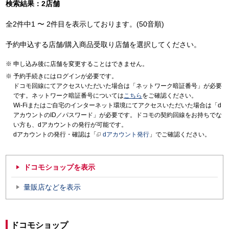
検索結果：2店舗
全2件中1 〜 2件目を表示しております。(50音順)
予約申込する店舗/購入商品受取り店舗を選択してください。
申し込み後に店舗を変更することはできません。
予約手続きにはログインが必要です。
ドコモ回線にてアクセスいただいた場合は「ネットワーク暗証番号」が必要
です。ネットワーク暗証番号については
こちら
をご確認ください。
Wi-Fiまたはご自宅のインターネット環境にてアクセスいただいた場合は「d
アカウントのID／パスワード」が必要です。ドコモの契約回線をお持ちでな
い方も、dアカウントの発行が可能です。
dアカウントの発行・確認は「
dアカウント発行
」でご確認ください。
ドコモショップを表示
量販店などを表示
ドコモショップ