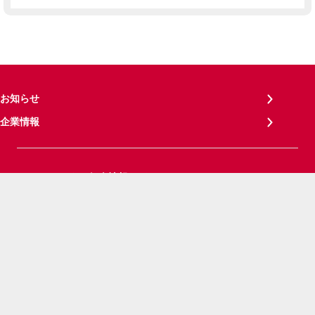
お知らせ
企業情報
パーソナルデータ（個人情報など）について
プライバシーポリシー
サイトご利用にあたって
お客さまご利用端末からの情報の外部送信について
見やすさ・使いやすさの調整
サイトメンテナンス情報