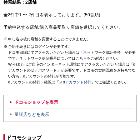
検索結果：2店舗
全2件中1 〜 2件目を表示しております。(50音順)
予約申込する店舗/購入商品受取り店舗を選択してください。
申し込み後に店舗を変更することはできません。
予約手続きにはログインが必要です。
ドコモ回線にてアクセスいただいた場合は「ネットワーク暗証番号」が必要
です。ネットワーク暗証番号については
こちら
をご確認ください。
Wi-Fiまたはご自宅のインターネット環境にてアクセスいただいた場合は「d
アカウントのID／パスワード」が必要です。ドコモの契約回線をお持ちでな
い方も、dアカウントの発行が可能です。
dアカウントの発行・確認は「
dアカウント発行
」でご確認ください。
ドコモショップを表示
量販店などを表示
ドコモショップ