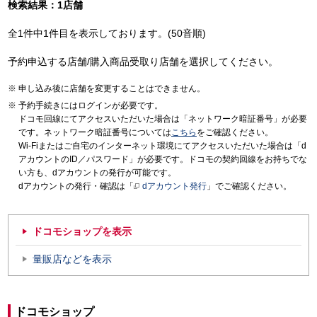
検索結果：1店舗
全1件中1件目を表示しております。(50音順)
予約申込する店舗/購入商品受取り店舗を選択してください。
申し込み後に店舗を変更することはできません。
予約手続きにはログインが必要です。
ドコモ回線にてアクセスいただいた場合は「ネットワーク暗証番号」が必要
です。ネットワーク暗証番号については
こちら
をご確認ください。
Wi-Fiまたはご自宅のインターネット環境にてアクセスいただいた場合は「d
アカウントのID／パスワード」が必要です。ドコモの契約回線をお持ちでな
い方も、dアカウントの発行が可能です。
dアカウントの発行・確認は「
dアカウント発行
」でご確認ください。
ドコモショップを表示
量販店などを表示
ドコモショップ