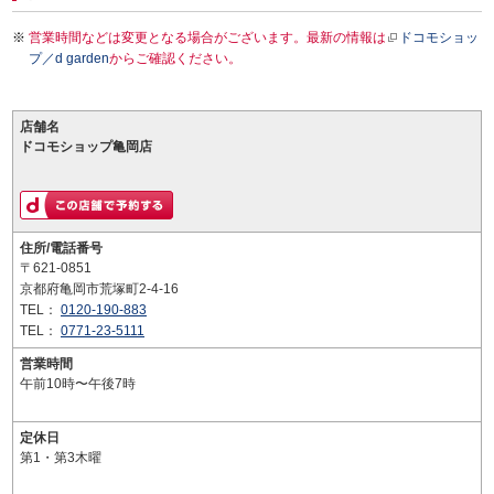
営業時間などは変更となる場合がございます。最新の情報は
ドコモショッ
プ／d garden
からご確認ください。
店舗名
ドコモショップ亀岡店
住所/電話番号
〒621-0851
京都府亀岡市荒塚町2-4-16
TEL：
0120-190-883
TEL：
0771-23-5111
営業時間
午前10時〜午後7時
定休日
第1・第3木曜