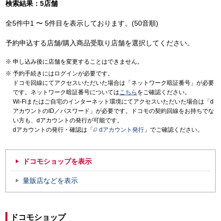
検索結果：5店舗
全5件中1 〜 5件目を表示しております。(50音順)
予約申込する店舗/購入商品受取り店舗を選択してください。
申し込み後に店舗を変更することはできません。
予約手続きにはログインが必要です。
ドコモ回線にてアクセスいただいた場合は「ネットワーク暗証番号」が必要
です。ネットワーク暗証番号については
こちら
をご確認ください。
Wi-Fiまたはご自宅のインターネット環境にてアクセスいただいた場合は「d
アカウントのID／パスワード」が必要です。ドコモの契約回線をお持ちでな
い方も、dアカウントの発行が可能です。
dアカウントの発行・確認は「
dアカウント発行
」でご確認ください。
ドコモショップを表示
量販店などを表示
ドコモショップ