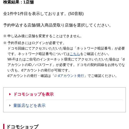
検索結果：1店舗
全1件中1件目を表示しております。(50音順)
予約申込する店舗/購入商品受取り店舗を選択してください。
申し込み後に店舗を変更することはできません。
予約手続きにはログインが必要です。
ドコモ回線にてアクセスいただいた場合は「ネットワーク暗証番号」が必要
です。ネットワーク暗証番号については
こちら
をご確認ください。
Wi-Fiまたはご自宅のインターネット環境にてアクセスいただいた場合は「d
アカウントのID／パスワード」が必要です。ドコモの契約回線をお持ちでな
い方も、dアカウントの発行が可能です。
dアカウントの発行・確認は「
dアカウント発行
」でご確認ください。
ドコモショップを表示
量販店などを表示
ドコモショップ