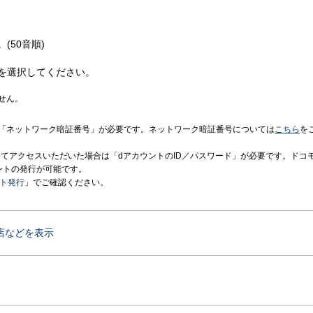
(50音順)
を選択してください。
せん。
「ネットワーク暗証番号」が必要です。ネットワーク暗証番号については
こちら
を
境にてアクセスいただいた場合は「dアカウントのID／パスワード」が必要です。ドコ
ントの発行が可能です。
ント発行
」でご確認ください。
店などを表示