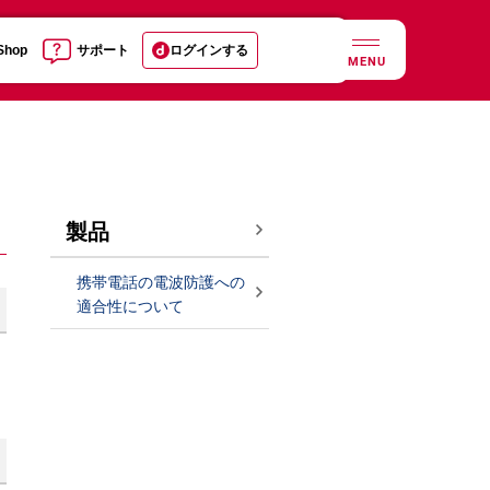
 Shop
サポート
ログインする
MENU
製品
携帯電話の電波防護への
適合性について