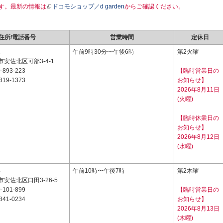
す。最新の情報は
ドコモショップ／d garden
からご確認ください。
住所/電話番号
営業時間
定休日
1
午前9時30分〜午後6時
第2火曜
安佐北区可部3-4-1
-893-223
【臨時営業日の
819-1373
お知らせ】
2026年8月11日
(火曜)
【臨時休業日の
お知らせ】
2026年8月12日
(水曜)
4
午前10時〜午後7時
第2木曜
安佐北区口田3-26-5
-101-899
【臨時営業日の
841-0234
お知らせ】
2026年8月13日
(木曜)