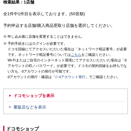
検索結果：1店舗
全1件中1件目を表示しております。(50音順)
予約申込する店舗/購入商品受取り店舗を選択してください。
申し込み後に店舗を変更することはできません。
予約手続きにはログインが必要です。
ドコモ回線にてアクセスいただいた場合は「ネットワーク暗証番号」が必要
です。ネットワーク暗証番号については
こちら
をご確認ください。
Wi-Fiまたはご自宅のインターネット環境にてアクセスいただいた場合は「d
アカウントのID／パスワード」が必要です。ドコモの契約回線をお持ちでな
い方も、dアカウントの発行が可能です。
dアカウントの発行・確認は「
dアカウント発行
」でご確認ください。
ドコモショップを表示
量販店などを表示
ドコモショップ