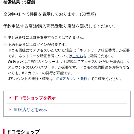
検索結果：5店舗
全5件中1 〜 5件目を表示しております。(50音順)
予約申込する店舗/購入商品受取り店舗を選択してください。
申し込み後に店舗を変更することはできません。
予約手続きにはログインが必要です。
ドコモ回線にてアクセスいただいた場合は「ネットワーク暗証番号」が必要
です。ネットワーク暗証番号については
こちら
をご確認ください。
Wi-Fiまたはご自宅のインターネット環境にてアクセスいただいた場合は「d
アカウントのID／パスワード」が必要です。ドコモの契約回線をお持ちでな
い方も、dアカウントの発行が可能です。
dアカウントの発行・確認は「
dアカウント発行
」でご確認ください。
ドコモショップを表示
量販店などを表示
ドコモショップ