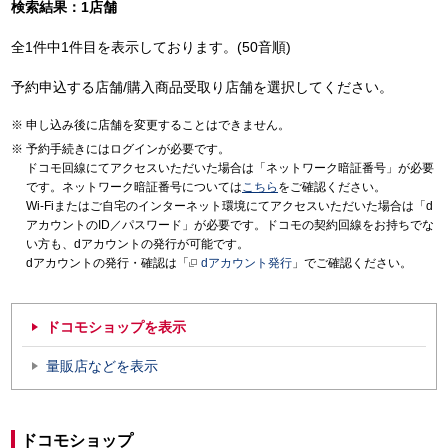
検索結果：1店舗
全1件中1件目を表示しております。(50音順)
予約申込する店舗/購入商品受取り店舗を選択してください。
申し込み後に店舗を変更することはできません。
予約手続きにはログインが必要です。
ドコモ回線にてアクセスいただいた場合は「ネットワーク暗証番号」が必要
です。ネットワーク暗証番号については
こちら
をご確認ください。
Wi-Fiまたはご自宅のインターネット環境にてアクセスいただいた場合は「d
アカウントのID／パスワード」が必要です。ドコモの契約回線をお持ちでな
い方も、dアカウントの発行が可能です。
dアカウントの発行・確認は「
dアカウント発行
」でご確認ください。
ドコモショップを表示
量販店などを表示
ドコモショップ