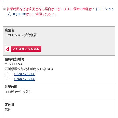
営業時間などは変更となる場合がございます。最新の情報は
ドコモショッ
プ／d garden
からご確認ください。
店舗名
ドコモショップ穴水店
住所/電話番号
〒927-0053
石川県鳳珠郡穴水町此木11字14-3
TEL：
0120-528-300
TEL：
0768-52-8800
営業時間
午前9時〜午後6時
定休日
無休