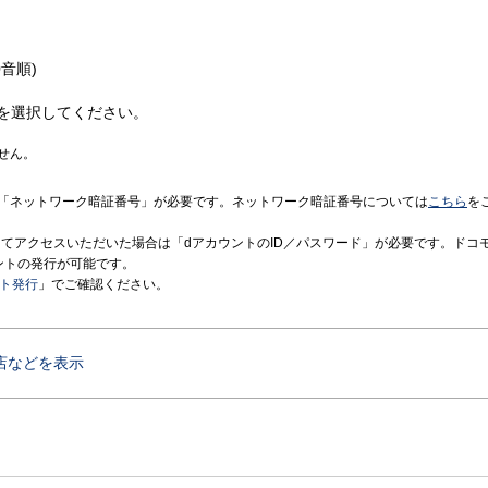
音順)
を選択してください。
せん。
「ネットワーク暗証番号」が必要です。ネットワーク暗証番号については
こちら
を
境にてアクセスいただいた場合は「dアカウントのID／パスワード」が必要です。ドコ
ントの発行が可能です。
ント発行
」でご確認ください。
店などを表示