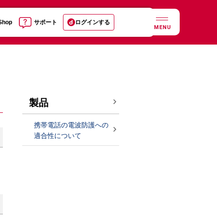
 Shop
サポート
ログインする
MENU
製品
携帯電話の電波防護への
適合性について