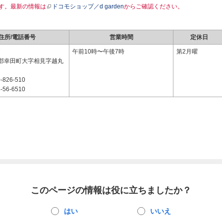
す。最新の情報は
ドコモショップ／d garden
からご確認ください。
住所/電話番号
営業時間
定休日
7
午前10時〜午後7時
第2月曜
郡幸田町大字相見字越丸
-826-510
-56-6510
このページの情報は役に立ちましたか？
はい
いいえ