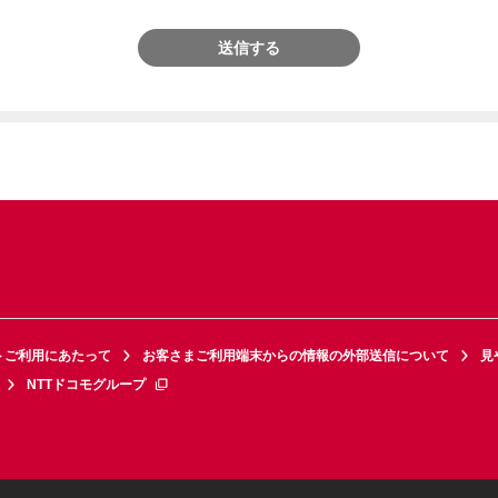
送信する
トご利用にあたって
お客さまご利用端末からの情報の外部送信について
見
NTTドコモグループ