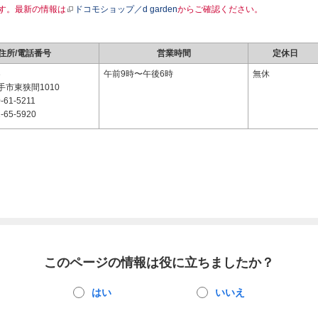
す。最新の情報は
ドコモショップ／d garden
からご確認ください。
住所/電話番号
営業時間
定休日
3
午前9時〜午後6時
無休
市東狭間1010
-61-5211
-65-5920
このページの情報は役に立ちましたか？
はい
いいえ