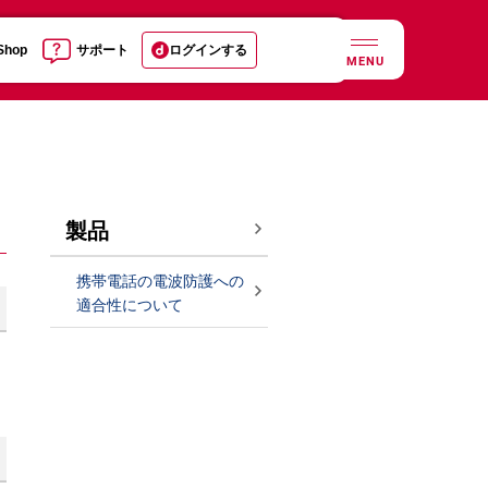
 Shop
サポート
ログインする
MENU
製品
携帯電話の電波防護への
適合性について