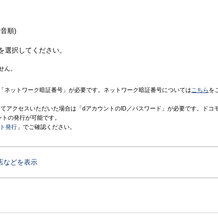
音順)
を選択してください。
せん。
「ネットワーク暗証番号」が必要です。ネットワーク暗証番号については
こちら
を
境にてアクセスいただいた場合は「dアカウントのID／パスワード」が必要です。ドコ
ントの発行が可能です。
ント発行
」でご確認ください。
店などを表示