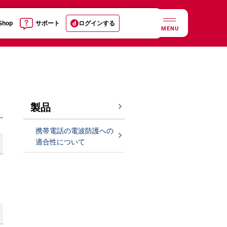
 Shop
サポート
ログインする
MENU
製品
携帯電話の電波防護への
適合性について