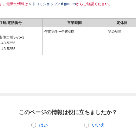
す。最新の情報は
ドコモショップ／d garden
からご確認ください。
住所/電話番号
営業時間
定休日
8
午前9時〜午後6時
第2火曜
住吉町3-75-3
-43-5256
-43-5255
このページの情報は役に立ちましたか？
はい
いいえ