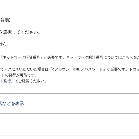
音順)
を選択してください。
せん。
「ネットワーク暗証番号」が必要です。ネットワーク暗証番号については
こちら
を
境にてアクセスいただいた場合は「dアカウントのID／パスワード」が必要です。ドコ
ントの発行が可能です。
ント発行
」でご確認ください。
店などを表示