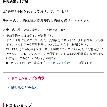
検索結果：1店舗
全1件中1件目を表示しております。(50音順)
予約申込する店舗/購入商品受取り店舗を選択してください。
申し込み後に店舗を変更することはできません。
予約手続きにはログインが必要です。
ドコモ回線にてアクセスいただいた場合は「ネットワーク暗証番号」が必要
です。ネットワーク暗証番号については
こちら
をご確認ください。
Wi-Fiまたはご自宅のインターネット環境にてアクセスいただいた場合は「d
アカウントのID／パスワード」が必要です。ドコモの契約回線をお持ちでな
い方も、dアカウントの発行が可能です。
dアカウントの発行・確認は「
dアカウント発行
」でご確認ください。
ドコモショップを表示
量販店などを表示
ドコモショップ