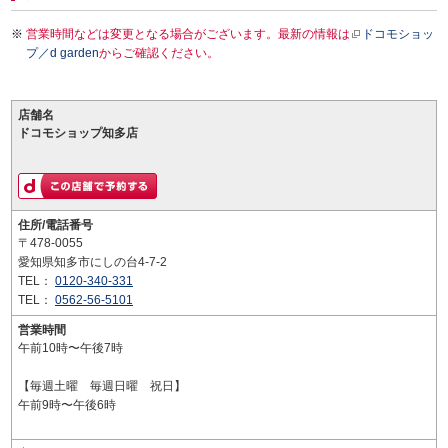
営業時間などは変更となる場合がございます。最新の情報は
ドコモショッ
プ／d garden
からご確認ください。
店舗名
ドコモショップ知多店
住所/電話番号
〒478-0055
愛知県知多市にしの台4-7-2
TEL：
0120-340-331
TEL：
0562-56-5101
営業時間
午前10時〜午後7時
【毎週土曜 毎週日曜 祝日】
午前9時〜午後6時