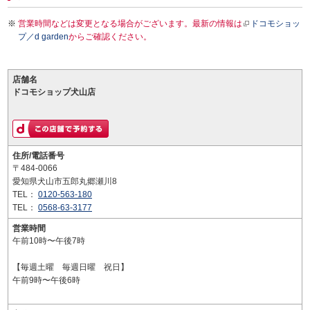
営業時間などは変更となる場合がございます。最新の情報は
ドコモショッ
プ／d garden
からご確認ください。
店舗名
ドコモショップ犬山店
住所/電話番号
〒484-0066
愛知県犬山市五郎丸郷瀬川8
TEL：
0120-563-180
TEL：
0568-63-3177
営業時間
午前10時〜午後7時
【毎週土曜 毎週日曜 祝日】
午前9時〜午後6時