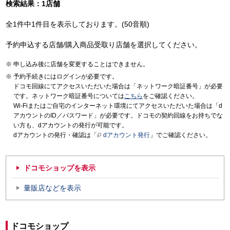
検索結果：1店舗
全1件中1件目を表示しております。(50音順)
予約申込する店舗/購入商品受取り店舗を選択してください。
申し込み後に店舗を変更することはできません。
予約手続きにはログインが必要です。
ドコモ回線にてアクセスいただいた場合は「ネットワーク暗証番号」が必要
です。ネットワーク暗証番号については
こちら
をご確認ください。
Wi-Fiまたはご自宅のインターネット環境にてアクセスいただいた場合は「d
アカウントのID／パスワード」が必要です。ドコモの契約回線をお持ちでな
い方も、dアカウントの発行が可能です。
dアカウントの発行・確認は「
dアカウント発行
」でご確認ください。
ドコモショップを表示
量販店などを表示
ドコモショップ