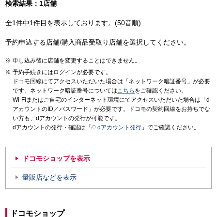
検索結果：1店舗
全1件中1件目を表示しております。(50音順)
予約申込する店舗/購入商品受取り店舗を選択してください。
申し込み後に店舗を変更することはできません。
予約手続きにはログインが必要です。
ドコモ回線にてアクセスいただいた場合は「ネットワーク暗証番号」が必要
です。ネットワーク暗証番号については
こちら
をご確認ください。
Wi-Fiまたはご自宅のインターネット環境にてアクセスいただいた場合は「d
アカウントのID／パスワード」が必要です。ドコモの契約回線をお持ちでな
い方も、dアカウントの発行が可能です。
dアカウントの発行・確認は「
dアカウント発行
」でご確認ください。
ドコモショップを表示
量販店などを表示
ドコモショップ