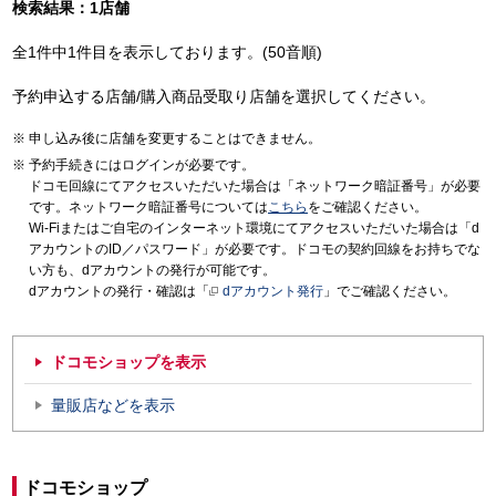
検索結果：1店舗
全1件中1件目を表示しております。(50音順)
予約申込する店舗/購入商品受取り店舗を選択してください。
申し込み後に店舗を変更することはできません。
予約手続きにはログインが必要です。
ドコモ回線にてアクセスいただいた場合は「ネットワーク暗証番号」が必要
です。ネットワーク暗証番号については
こちら
をご確認ください。
Wi-Fiまたはご自宅のインターネット環境にてアクセスいただいた場合は「d
アカウントのID／パスワード」が必要です。ドコモの契約回線をお持ちでな
い方も、dアカウントの発行が可能です。
dアカウントの発行・確認は「
dアカウント発行
」でご確認ください。
ドコモショップを表示
量販店などを表示
ドコモショップ