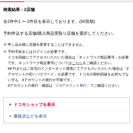
検索結果：2店舗
全2件中1 〜 2件目を表示しております。(50音順)
予約申込する店舗/購入商品受取り店舗を選択してください。
申し込み後に店舗を変更することはできません。
予約手続きにはログインが必要です。
ドコモ回線にてアクセスいただいた場合は「ネットワーク暗証番号」が必要
です。ネットワーク暗証番号については
こちら
をご確認ください。
Wi-Fiまたはご自宅のインターネット環境にてアクセスいただいた場合は「d
アカウントのID／パスワード」が必要です。ドコモの契約回線をお持ちでな
い方も、dアカウントの発行が可能です。
dアカウントの発行・確認は「
dアカウント発行
」でご確認ください。
ドコモショップを表示
量販店などを表示