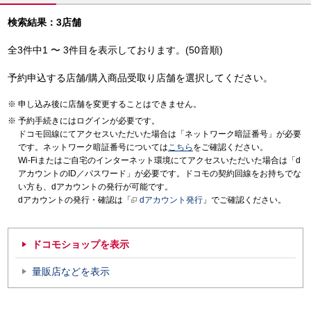
検索結果：3店舗
全3件中1 〜 3件目を表示しております。(50音順)
予約申込する店舗/購入商品受取り店舗を選択してください。
申し込み後に店舗を変更することはできません。
予約手続きにはログインが必要です。
ドコモ回線にてアクセスいただいた場合は「ネットワーク暗証番号」が必要
です。ネットワーク暗証番号については
こちら
をご確認ください。
Wi-Fiまたはご自宅のインターネット環境にてアクセスいただいた場合は「d
アカウントのID／パスワード」が必要です。ドコモの契約回線をお持ちでな
い方も、dアカウントの発行が可能です。
dアカウントの発行・確認は「
dアカウント発行
」でご確認ください。
ドコモショップを表示
量販店などを表示