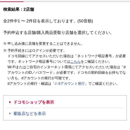
検索結果：2店舗
全2件中1 〜 2件目を表示しております。(50音順)
予約申込する店舗/購入商品受取り店舗を選択してください。
申し込み後に店舗を変更することはできません。
予約手続きにはログインが必要です。
ドコモ回線にてアクセスいただいた場合は「ネットワーク暗証番号」が必要
です。ネットワーク暗証番号については
こちら
をご確認ください。
Wi-Fiまたはご自宅のインターネット環境にてアクセスいただいた場合は「d
アカウントのID／パスワード」が必要です。ドコモの契約回線をお持ちでな
い方も、dアカウントの発行が可能です。
dアカウントの発行・確認は「
dアカウント発行
」でご確認ください。
ドコモショップを表示
量販店などを表示