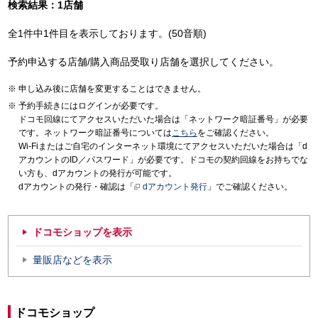
検索結果：1店舗
全1件中1件目を表示しております。(50音順)
予約申込する店舗/購入商品受取り店舗を選択してください。
申し込み後に店舗を変更することはできません。
予約手続きにはログインが必要です。
ドコモ回線にてアクセスいただいた場合は「ネットワーク暗証番号」が必要
です。ネットワーク暗証番号については
こちら
をご確認ください。
Wi-Fiまたはご自宅のインターネット環境にてアクセスいただいた場合は「d
アカウントのID／パスワード」が必要です。ドコモの契約回線をお持ちでな
い方も、dアカウントの発行が可能です。
dアカウントの発行・確認は「
dアカウント発行
」でご確認ください。
ドコモショップを表示
量販店などを表示
ドコモショップ