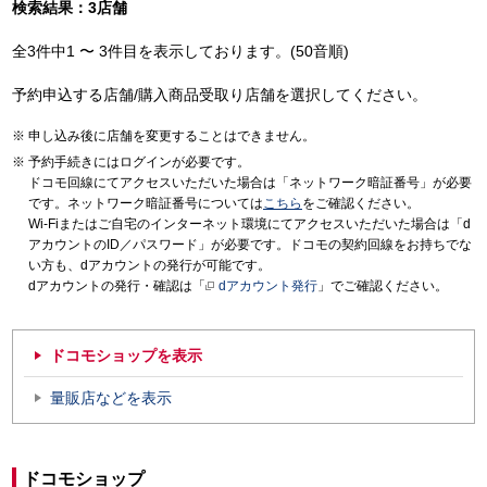
検索結果：3店舗
全3件中1 〜 3件目を表示しております。(50音順)
予約申込する店舗/購入商品受取り店舗を選択してください。
申し込み後に店舗を変更することはできません。
予約手続きにはログインが必要です。
ドコモ回線にてアクセスいただいた場合は「ネットワーク暗証番号」が必要
です。ネットワーク暗証番号については
こちら
をご確認ください。
Wi-Fiまたはご自宅のインターネット環境にてアクセスいただいた場合は「d
アカウントのID／パスワード」が必要です。ドコモの契約回線をお持ちでな
い方も、dアカウントの発行が可能です。
dアカウントの発行・確認は「
dアカウント発行
」でご確認ください。
ドコモショップを表示
量販店などを表示
ドコモショップ