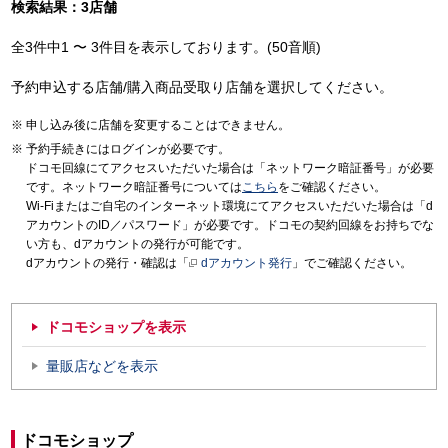
検索結果：3店舗
全3件中1 〜 3件目を表示しております。(50音順)
予約申込する店舗/購入商品受取り店舗を選択してください。
申し込み後に店舗を変更することはできません。
予約手続きにはログインが必要です。
ドコモ回線にてアクセスいただいた場合は「ネットワーク暗証番号」が必要
です。ネットワーク暗証番号については
こちら
をご確認ください。
Wi-Fiまたはご自宅のインターネット環境にてアクセスいただいた場合は「d
アカウントのID／パスワード」が必要です。ドコモの契約回線をお持ちでな
い方も、dアカウントの発行が可能です。
dアカウントの発行・確認は「
dアカウント発行
」でご確認ください。
ドコモショップを表示
量販店などを表示
ドコモショップ