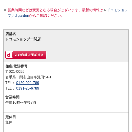
営業時間などは変更となる場合がございます。最新の情報は
ドコモショッ
プ／d garden
からご確認ください。
店舗名
ドコモショップ一関店
住所/電話番号
〒021-0055
岩手県一関市山目字泥田54-1
TEL：
0120-021-789
TEL：
0191-25-6789
営業時間
午前10時〜午後7時
定休日
無休