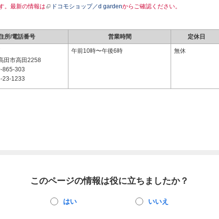
す。最新の情報は
ドコモショップ／d garden
からご確認ください。
住所/電話番号
営業時間
定休日
7
午前10時〜午後6時
無休
田市高田2258
-865-303
-23-1233
このページの情報は役に立ちましたか？
はい
いいえ