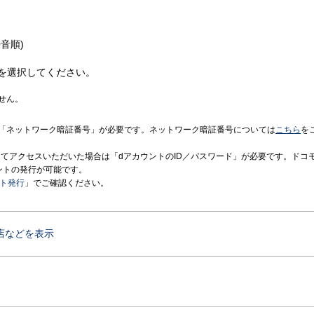
音順)
を選択してください。
せん。
「ネットワーク暗証番号」が必要です。ネットワーク暗証番号については
こちら
を
境にてアクセスいただいた場合は「dアカウントのID／パスワード」が必要です。ドコ
ントの発行が可能です。
ント発行
」でご確認ください。
店などを表示