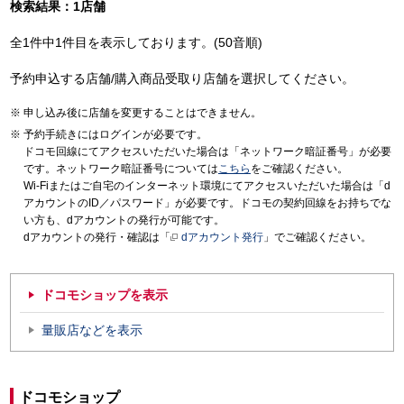
検索結果：1店舗
全1件中1件目を表示しております。(50音順)
予約申込する店舗/購入商品受取り店舗を選択してください。
申し込み後に店舗を変更することはできません。
予約手続きにはログインが必要です。
ドコモ回線にてアクセスいただいた場合は「ネットワーク暗証番号」が必要
です。ネットワーク暗証番号については
こちら
をご確認ください。
Wi-Fiまたはご自宅のインターネット環境にてアクセスいただいた場合は「d
アカウントのID／パスワード」が必要です。ドコモの契約回線をお持ちでな
い方も、dアカウントの発行が可能です。
dアカウントの発行・確認は「
dアカウント発行
」でご確認ください。
ドコモショップを表示
量販店などを表示
ドコモショップ