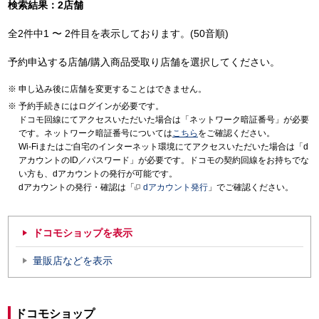
検索結果：2店舗
全2件中1 〜 2件目を表示しております。(50音順)
予約申込する店舗/購入商品受取り店舗を選択してください。
申し込み後に店舗を変更することはできません。
予約手続きにはログインが必要です。
ドコモ回線にてアクセスいただいた場合は「ネットワーク暗証番号」が必要
です。ネットワーク暗証番号については
こちら
をご確認ください。
Wi-Fiまたはご自宅のインターネット環境にてアクセスいただいた場合は「d
アカウントのID／パスワード」が必要です。ドコモの契約回線をお持ちでな
い方も、dアカウントの発行が可能です。
dアカウントの発行・確認は「
dアカウント発行
」でご確認ください。
ドコモショップを表示
量販店などを表示
ドコモショップ