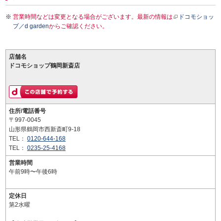
営業時間などは変更となる場合がございます。最新の情報は
ドコモショッ
プ／d garden
からご確認ください。
店舗名
ドコモショップ鶴岡新斎店
住所/電話番号
〒997-0045
山形県鶴岡市西新斎町9-18
TEL：
0120-644-168
TEL：
0235-25-4168
営業時間
午前9時〜午後6時
定休日
第2水曜