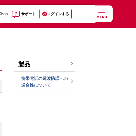
 Shop
サポート
ログインする
MENU
製品
携帯電話の電波防護への
適合性について