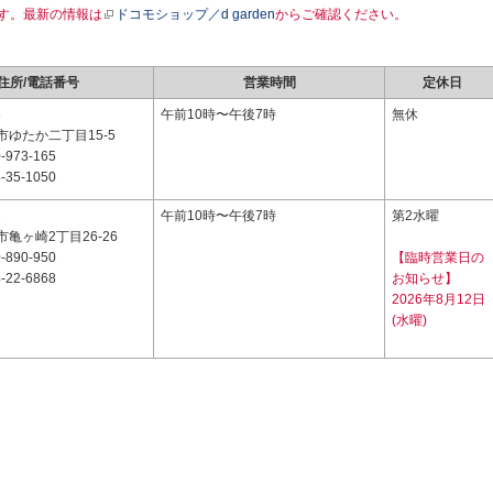
す。最新の情報は
ドコモショップ／d garden
からご確認ください。
住所/電話番号
営業時間
定休日
6
午前10時〜午後7時
無休
ゆたか二丁目15-5
-973-165
-35-1050
2
午前10時〜午後7時
第2水曜
亀ヶ崎2丁目26-26
-890-950
【臨時営業日の
-22-6868
お知らせ】
2026年8月12日
(水曜)