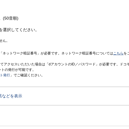
(50音順)
を選択してください。
せん。
「ネットワーク暗証番号」が必要です。ネットワーク暗証番号については
こちら
を
境にてアクセスいただいた場合は「dアカウントのID／パスワード」が必要です。ドコ
ントの発行が可能です。
ント発行
」でご確認ください。
店などを表示