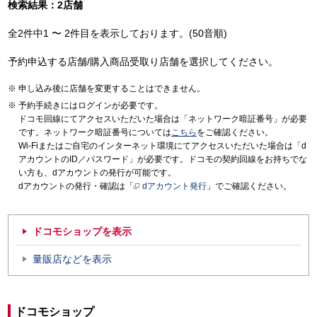
検索結果：2店舗
全2件中1 〜 2件目を表示しております。(50音順)
予約申込する店舗/購入商品受取り店舗を選択してください。
申し込み後に店舗を変更することはできません。
予約手続きにはログインが必要です。
ドコモ回線にてアクセスいただいた場合は「ネットワーク暗証番号」が必要
です。ネットワーク暗証番号については
こちら
をご確認ください。
Wi-Fiまたはご自宅のインターネット環境にてアクセスいただいた場合は「d
アカウントのID／パスワード」が必要です。ドコモの契約回線をお持ちでな
い方も、dアカウントの発行が可能です。
dアカウントの発行・確認は「
dアカウント発行
」でご確認ください。
ドコモショップを表示
量販店などを表示
ドコモショップ