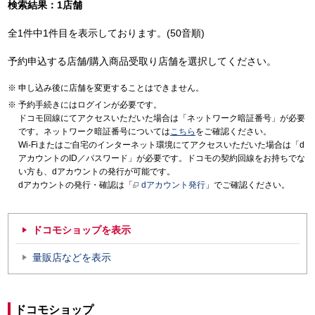
検索結果：1店舗
全1件中1件目を表示しております。(50音順)
予約申込する店舗/購入商品受取り店舗を選択してください。
申し込み後に店舗を変更することはできません。
予約手続きにはログインが必要です。
ドコモ回線にてアクセスいただいた場合は「ネットワーク暗証番号」が必要
です。ネットワーク暗証番号については
こちら
をご確認ください。
Wi-Fiまたはご自宅のインターネット環境にてアクセスいただいた場合は「d
アカウントのID／パスワード」が必要です。ドコモの契約回線をお持ちでな
い方も、dアカウントの発行が可能です。
dアカウントの発行・確認は「
dアカウント発行
」でご確認ください。
ドコモショップを表示
量販店などを表示
ドコモショップ