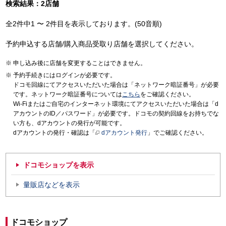
検索結果：2店舗
全2件中1 〜 2件目を表示しております。(50音順)
予約申込する店舗/購入商品受取り店舗を選択してください。
申し込み後に店舗を変更することはできません。
予約手続きにはログインが必要です。
ドコモ回線にてアクセスいただいた場合は「ネットワーク暗証番号」が必要
です。ネットワーク暗証番号については
こちら
をご確認ください。
Wi-Fiまたはご自宅のインターネット環境にてアクセスいただいた場合は「d
アカウントのID／パスワード」が必要です。ドコモの契約回線をお持ちでな
い方も、dアカウントの発行が可能です。
dアカウントの発行・確認は「
dアカウント発行
」でご確認ください。
ドコモショップを表示
量販店などを表示
ドコモショップ