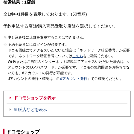
検索結果：1店舗
全1件中1件目を表示しております。(50音順)
予約申込する店舗/購入商品受取り店舗を選択してください。
申し込み後に店舗を変更することはできません。
予約手続きにはログインが必要です。
ドコモ回線にてアクセスいただいた場合は「ネットワーク暗証番号」が必要
です。ネットワーク暗証番号については
こちら
をご確認ください。
Wi-Fiまたはご自宅のインターネット環境にてアクセスいただいた場合は「d
アカウントのID／パスワード」が必要です。ドコモの契約回線をお持ちでな
い方も、dアカウントの発行が可能です。
dアカウントの発行・確認は「
dアカウント発行
」でご確認ください。
ドコモショップを表示
量販店などを表示
ドコモショップ