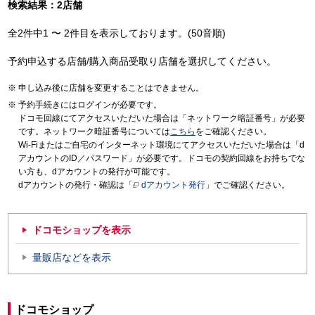
検索結果：2店舗
全2件中1 〜 2件目を表示しております。(50音順)
予約申込する店舗/購入商品受取り店舗を選択してください。
申し込み後に店舗を変更することはできません。
予約手続きにはログインが必要です。
ドコモ回線にてアクセスいただいた場合は「ネットワーク暗証番号」が必要
です。ネットワーク暗証番号については
こちら
をご確認ください。
Wi-Fiまたはご自宅のインターネット環境にてアクセスいただいた場合は「d
アカウントのID／パスワード」が必要です。ドコモの契約回線をお持ちでな
い方も、dアカウントの発行が可能です。
dアカウントの発行・確認は「
dアカウント発行
」でご確認ください。
ドコモショップを表示
量販店などを表示
ドコモショップ